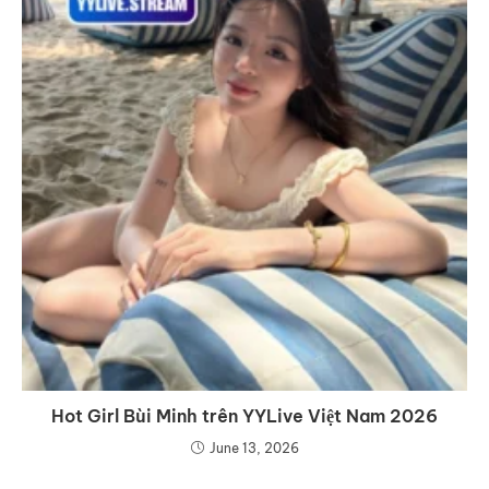
Hot Girl Bùi Minh trên YYLive Việt Nam 2026
June 13, 2026