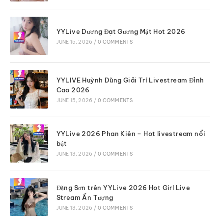
YYLive Dương Đạt Gương Mặt Hot 2026
JUNE 15, 2026
/
0 COMMENTS
YYLIVE Huỳnh Dũng Giải Trí Livestream Đỉnh
Cao 2026
JUNE 15, 2026
/
0 COMMENTS
YYLive 2026 Phan Kiên – Hot livestream nổi
bật
JUNE 13, 2026
/
0 COMMENTS
Đặng Sơn trên YYLive 2026 Hot Girl Live
Stream Ấn Tượng
JUNE 13, 2026
/
0 COMMENTS