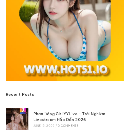
Recent Posts
Phan Đông Girl YYLive – Trải Nghiệm
Livestream Hấp Dẫn 2026
JUNE 15, 2026
/
0 COMMENTS