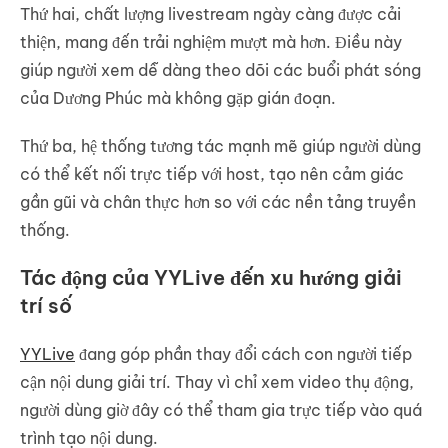
Thứ hai, chất lượng livestream ngày càng được cải
thiện, mang đến trải nghiệm mượt mà hơn. Điều này
giúp người xem dễ dàng theo dõi các buổi phát sóng
của Dương Phúc mà không gặp gián đoạn.
Thứ ba, hệ thống tương tác mạnh mẽ giúp người dùng
có thể kết nối trực tiếp với host, tạo nên cảm giác
gần gũi và chân thực hơn so với các nền tảng truyền
thống.
Tác động của YYLive đến xu hướng giải
trí số
YYLive
đang góp phần thay đổi cách con người tiếp
cận nội dung giải trí. Thay vì chỉ xem video thụ động,
người dùng giờ đây có thể tham gia trực tiếp vào quá
trình tạo nội dung.