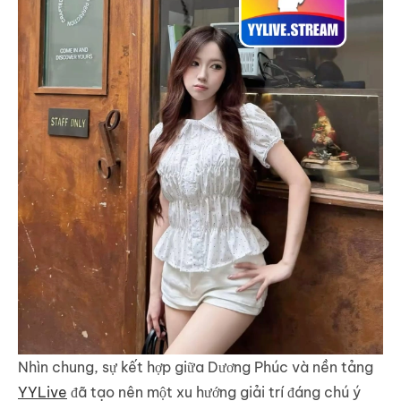
Nhìn chung, sự kết hợp giữa Dương Phúc và nền tảng
YYLive
đã tạo nên một xu hướng giải trí đáng chú ý