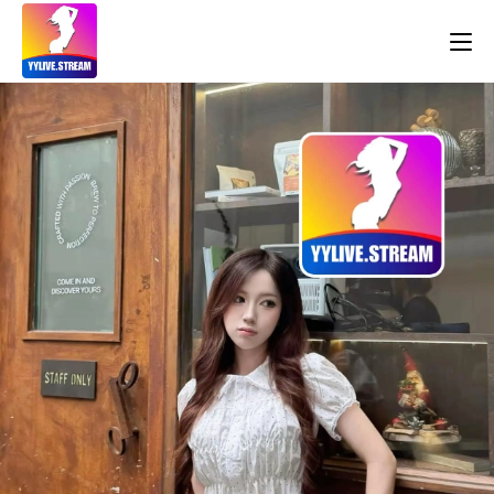
Skip
to
content