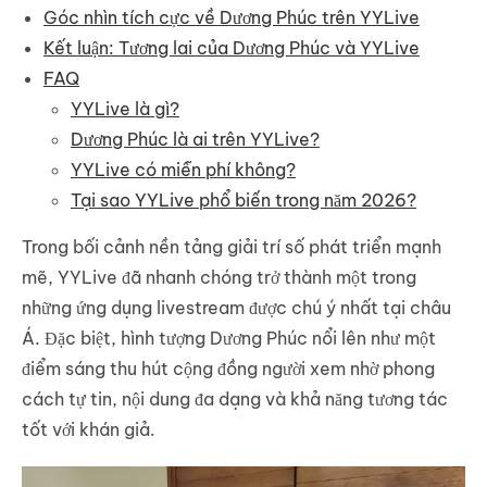
Góc nhìn tích cực về Dương Phúc trên YYLive
Kết luận: Tương lai của Dương Phúc và YYLive
FAQ
YYLive là gì?
Dương Phúc là ai trên YYLive?
YYLive có miễn phí không?
Tại sao YYLive phổ biến trong năm 2026?
Trong bối cảnh nền tảng giải trí số phát triển mạnh
mẽ, YYLive đã nhanh chóng trở thành một trong
những ứng dụng livestream được chú ý nhất tại châu
Á. Đặc biệt, hình tượng Dương Phúc nổi lên như một
điểm sáng thu hút cộng đồng người xem nhờ phong
cách tự tin, nội dung đa dạng và khả năng tương tác
tốt với khán giả.