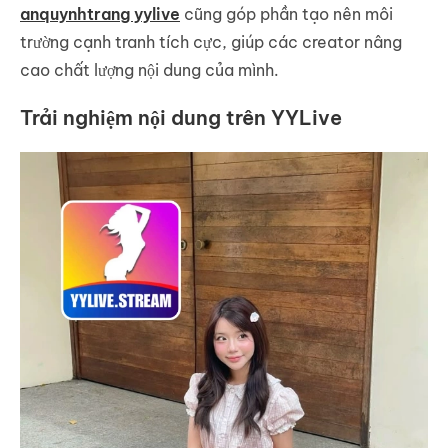
anquynhtrang yylive
cũng góp phần tạo nên môi
trường cạnh tranh tích cực, giúp các creator nâng
cao chất lượng nội dung của mình.
Trải nghiệm nội dung trên YYLive