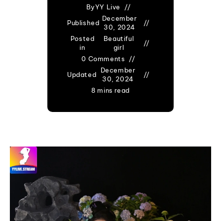
By
YY Live
December
Published
30, 2024
Posted
Beautiful
in
girl
0 Comments
December
Updated
30, 2024
8 mins read