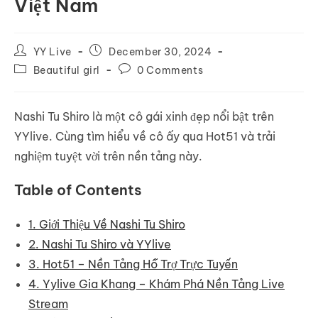
Việt Nam
Post
Post
YY Live
December 30, 2024
author:
published:
Post
Post
Beautiful girl
0 Comments
category:
comments:
Nashi Tu Shiro là một cô gái xinh đẹp nổi bật trên
YYlive. Cùng tìm hiểu về cô ấy qua Hot51 và trải
nghiệm tuyệt vời trên nền tảng này.
Table of Contents
1. Giới Thiệu Về Nashi Tu Shiro
2. Nashi Tu Shiro và YYlive
3. Hot51 – Nền Tảng Hỗ Trợ Trực Tuyến
4. Yylive Gia Khang – Khám Phá Nền Tảng Live
Stream