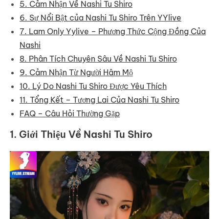
5. Cảm Nhận Về Nashi Tu Shiro
6. Sự Nổi Bật của Nashi Tu Shiro Trên YYlive
7. Lam Only Yylive – Phương Thức Cộng Đồng Của
Nashi
8. Phân Tích Chuyên Sâu Về Nashi Tu Shiro
9. Cảm Nhận Từ Người Hâm Mộ
10. Lý Do Nashi Tu Shiro Được Yêu Thích
11. Tổng Kết – Tương Lai Của Nashi Tu Shiro
FAQ – Câu Hỏi Thường Gặp
1. Giới Thiệu Về Nashi Tu Shiro