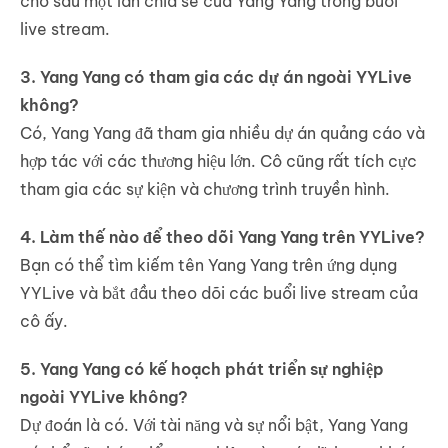
cho sau một lần chia sẻ của Yang Yang trong buổi
live stream.
3. Yang Yang có tham gia các dự án ngoài YYLive
không?
Có, Yang Yang đã tham gia nhiều dự án quảng cáo và
hợp tác với các thương hiệu lớn. Cô cũng rất tích cực
tham gia các sự kiện và chương trình truyền hình.
4. Làm thế nào để theo dõi Yang Yang trên YYLive?
Bạn có thể tìm kiếm tên Yang Yang trên ứng dụng
YYLive và bắt đầu theo dõi các buổi live stream của
cô ấy.
5. Yang Yang có kế hoạch phát triển sự nghiệp
ngoài YYLive không?
Dự đoán là có. Với tài năng và sự nổi bật, Yang Yang