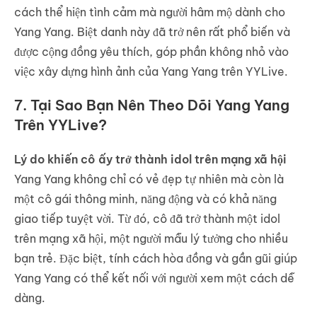
cách thể hiện tình cảm mà người hâm mộ dành cho
Yang Yang. Biệt danh này đã trở nên rất phổ biến và
được cộng đồng yêu thích, góp phần không nhỏ vào
việc xây dựng hình ảnh của Yang Yang trên YYLive.
7. Tại Sao Bạn Nên Theo Dõi Yang Yang
Trên YYLive?
Lý do khiến cô ấy trở thành idol trên mạng xã hội
Yang Yang không chỉ có vẻ đẹp tự nhiên mà còn là
một cô gái thông minh, năng động và có khả năng
giao tiếp tuyệt vời. Từ đó, cô đã trở thành một idol
trên mạng xã hội, một người mẫu lý tưởng cho nhiều
bạn trẻ. Đặc biệt, tính cách hòa đồng và gần gũi giúp
Yang Yang có thể kết nối với người xem một cách dễ
dàng.