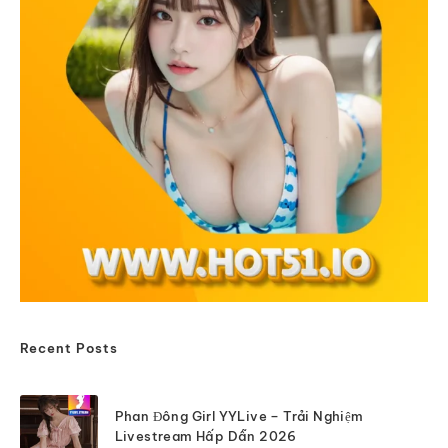
Recent Posts
Phan Đông Girl YYLive – Trải Nghiệm
Livestream Hấp Dẫn 2026