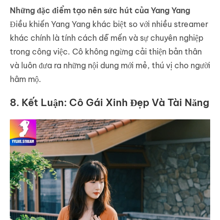
Những đặc điểm tạo nên sức hút của Yang Yang
Điều khiến Yang Yang khác biệt so với nhiều streamer
khác chính là tính cách dễ mến và sự chuyên nghiệp
trong công việc. Cô không ngừng cải thiện bản thân
và luôn đưa ra những nội dung mới mẻ, thú vị cho người
hâm mộ.
8. Kết Luận: Cô Gái Xinh Đẹp Và Tài Năng