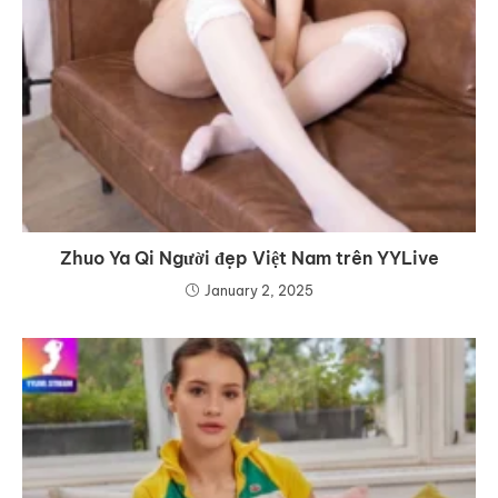
Zhuo Ya Qi Người đẹp Việt Nam trên YYLive
January 2, 2025