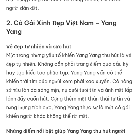
người dẫn dắt.
2. Cô Gái Xinh Đẹp Việt Nam – Yang
Yang
Vẻ đẹp tự nhiên và sức hút
Một trong những yếu tố khiến Yang Yang thu hút là vẻ
đẹp tự nhiên. Không cần phải trang điểm quá cầu kỳ
hay tạo kiểu tóc phức tạp, Yang Yang vẫn có thể
khiến trái tim của người xem phải xao xuyến. Cô nàng
sở hữu làn da sáng mịn, nụ cười tươi tắn và ánh mắt lấp
lánh đầy cuốn hút. Cộng thêm một thần thái tự tin và
năng lượng tích cực, Yang Yang thực sự là một cô gái
khiến người khác không thể rời mắt.
Những điểm nổi bật giúp Yang Yang thu hút người