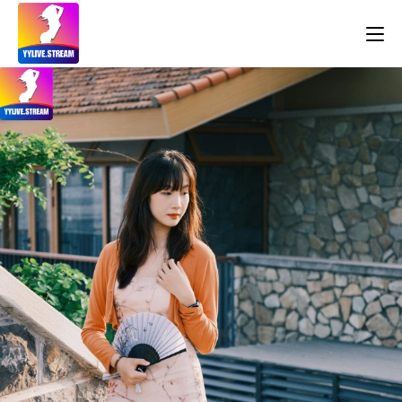
Skip
to
content