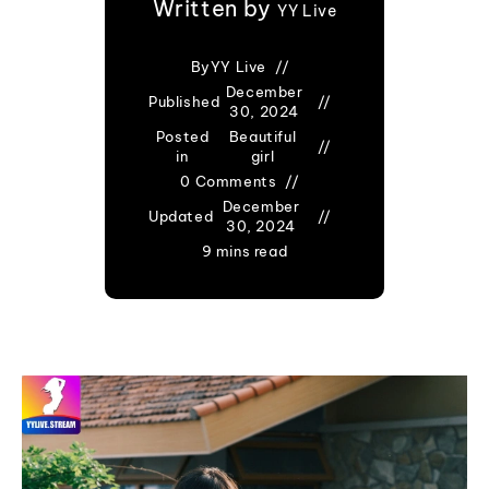
Written by
YY Live
By
YY Live
December
Published
30, 2024
Posted
Beautiful
in
girl
0 Comments
December
Updated
30, 2024
9 mins read